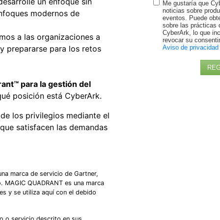
 desarrolle un enfoque sin
Me gustaría que Cy
noticias sobre produ
 enfoques modernos de
eventos. Puede obt
sobre las prácticas 
CyberArk, lo que i
mos a las organizaciones a
revocar su consenti
Aviso de privacidad
 y prepararse para los retos
REG
nt™ para la gestión del
ué posición está CyberArk.
de los privilegios mediante el
 que satisfacen las demandas
na marca de servicio de Gartner,
mundo. MAGIC QUADRANT es una marca
les y se utiliza aquí con el debido
 o servicio descrito en sus