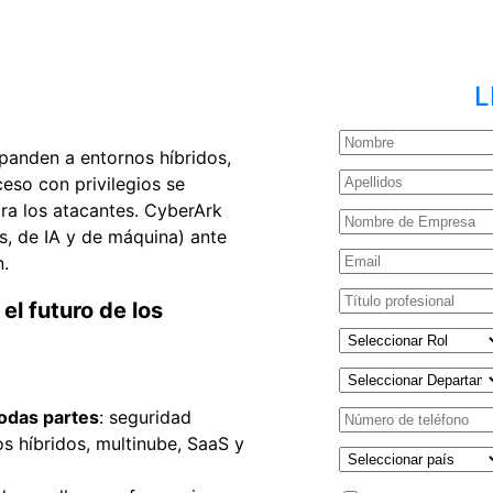
L
panden a entornos híbridos,
eso con privilegios se
ara los atacantes. CyberArk
s, de IA y de máquina) ante
.
l futuro de los
todas partes
: seguridad
os híbridos, multinube, SaaS y