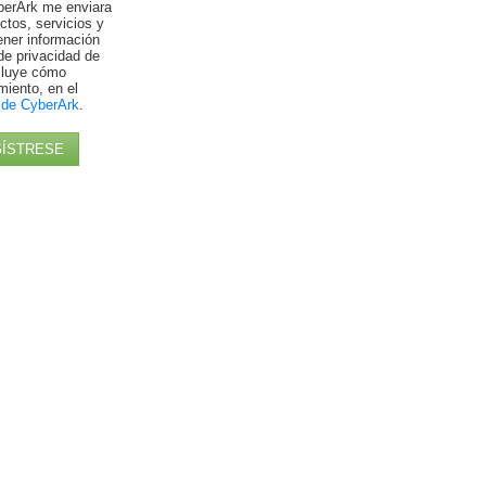
berArk me enviara
ctos, servicios y
ener información
de privacidad de
ncluye cómo
miento, en el
 de CyberArk
.
ÍSTRESE